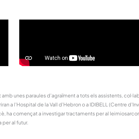
 amb unes paraules d’agraïment a tots els assistents, col·lab
iran a l’Hospital de la Vall d’Hebron o a IDIBELL (Centre d’In
rcè, ha començat a investigar tractaments per al leimiosarco
per al futur.