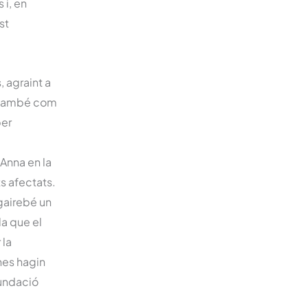
 i, en
st
 agraint a
r també com
per
’Anna en la
ts afectats.
 gairebé un
da que el
 la
nes hagin
fundació