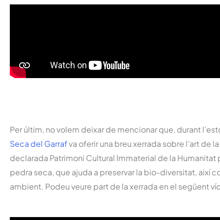
Per últim, no volem deixar de mencionar que, durant l’eston
Seca del Garraf
va oferir una breu xerrada sobre l’art de 
declarada Patrimoni Cultural Immaterial de la Humanitat 
pedra seca, que ajuda a preservar la bio-diversitat, així c
ambient. Podeu veure part de la xerrada en el següent ví