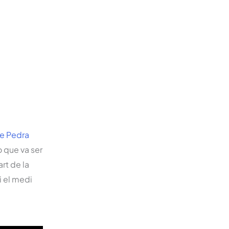
e Pedra
ò que va ser
rt de la
i el medi