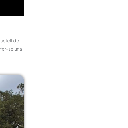
castell de
 fer-se una