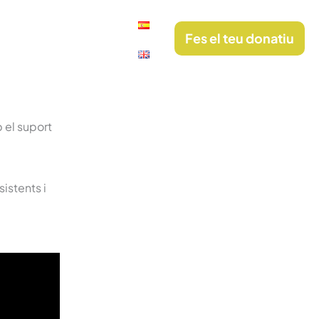
ol·labora
Contacte
Fes el teu donatiu
b el suport
istents i