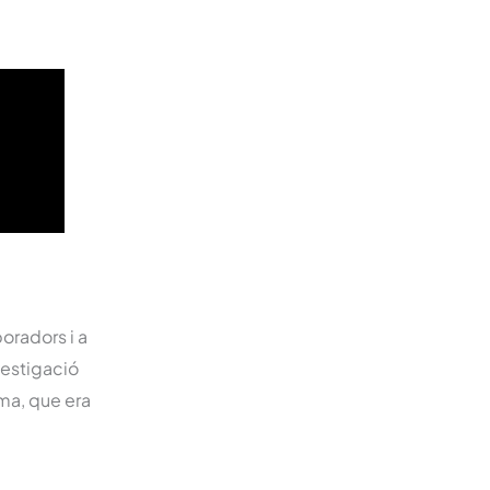
oradors i a
vestigació
ma, que era