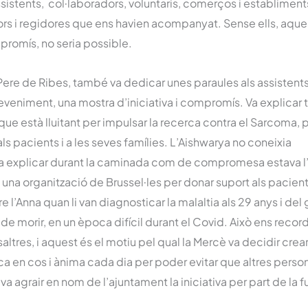
sistents, col·laboradors, voluntaris, comerços i establiments
dors i regidores que ens havien acompanyat. Sense ells, aque
promís, no seria possible.
Pere de Ribes, també va dedicar unes paraules als assistents,
deveniment, una mostra d’iniciativa i compromís. Va explica
ue està lluitant per impulsar la recerca contra el Sarcoma, 
ls pacients i a les seves famílies. L’Aishwarya no coneixia
i va explicar durant la caminada com de compromesa estava l
 en una organització de Brussel·les per donar suport als pacien
e l’Anna quan li van diagnosticar la malaltia als 29 anys i del
 de morir, en un època difícil durant el Covid. Això ens recor
saltres, i aquest és el motiu pel qual la Mercè va decidir crear
ica en cos i ànima cada dia per poder evitar que altres perso
, va agrair en nom de l’ajuntament la iniciativa per part de la 