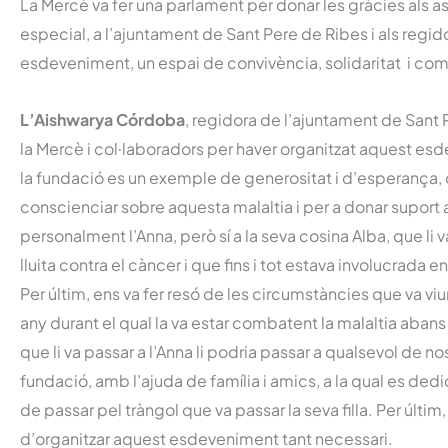
La Mercè va fer una parlament per donar les gràcies als as
especial, a l’ajuntament de Sant Pere de Ribes i als regi
esdeveniment, un espai de convivència, solidaritat i com
L’Aishwarya Córdoba
, regidora de l’ajuntament de Sant 
la Mercè i col·laboradors per haver organitzat aquest es
la fundació es un exemple de generositat i d’esperança, q
conscienciar sobre aquesta malaltia i per a donar suport a
personalment l’Anna, però sí a la seva cosina Alba, que l
lluita contra el càncer i que fins i tot estava involucrada
Per últim, ens va fer resó de les circumstàncies que va viur
any durant el qual la va estar combatent la malaltia abans
que li va passar a l’Anna li podria passar a qualsevol de no
fundació, amb l’ajuda de família i amics, a la qual es ded
de passar pel tràngol que va passar la seva filla. Per últim
d’organitzar aquest esdeveniment tant necessari.