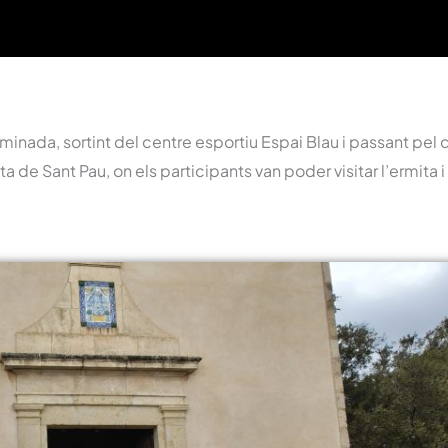
minada, sortint del centre esportiu Espai Blau i passant pel 
ta de Sant Pau, on els participants van poder visitar l’ermita i