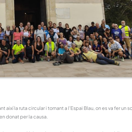
xí la ruta circular i tornant a l’Espai Blau, on es va fer un s
en donat per la causa.