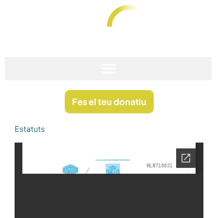
Vés
al
contingut
Fundació Anna Rovira Codina
Stop Sarcoma
Fes el teu donatiu
Estatuts