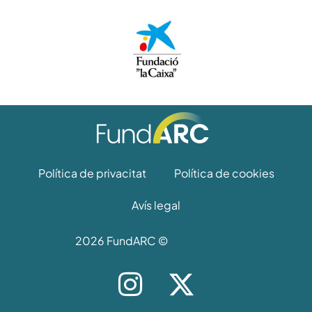
Política de privacitat
Política de cookies
Avís legal
2026 FundARC ©
I
X
n
-