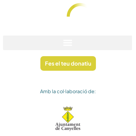
Vés
al
contingut
Fundació Anna Rovira Codina
Stop Sarcoma
Fes el teu donatiu
Amb la col·laboració de: